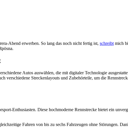
rera-Abend erwerben. So lang das noch nicht fertig ist,
schreibt
mich bi
ßpösna.
t
chiedene Autos auswählen, die mit digitaler Technologie ausgestattet 
auch verschiedene Streckenlayouts und Zubehörteile, um die Rennstrec
sport-Enthusiasten. Diese hochmoderne Rennstrecke bietet ein unverglei
leichzeitige Fahren von bis zu sechs Fahrzeugen ohne Störungen. Dank