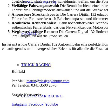
überholen und strategische Entscheidungen treffen, um die Pole
DTM – 1:24 (Big Car)
Vielfältige Fahrzeugauswahl:
Die Rennbahn bietet eine breit
Fahrer ihre Lieblingsmodelle auswählen und auf die Strecke sc
Anpassbare Streckenlayouts:
Die Carrera Digital 132 erlaub
Fahrer ihre Rennstrecke nach Belieben anpassen und für imme
Realistische Rennerlebnisse:
Dank hochentwickelter Technolog
authentisches Fahrerlebnis, das den Nervenkitzel des Motorspor
Wettbewerbsfähige Rennen:
Die Carrera Digital 132 fördert
FORMEL 1
ihre Fähigkeiten auf die Probe stellen.
Insgesamt ist die Carrera Digital 132 Autorennbahn eine perfekte Kom
ein aufregendes und unvergessliches Erlebnis für alle, die die Faszi
TRUCK RACING
Kontakt
Per Mail:
martin@designplanung.com
Per Telefon: 0341-3500 2570
Soziale Netzwerke
CLASSIC CAR RACING
Instagram
,
Facebook
,
Youtube