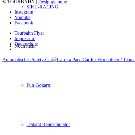
© TOURBAHN |
Designplanung
SIKU-RACING
Instagram
Youtube
Facebook
Tourbahn Flyer
Impressum
Datenschutz
Noch mehr
Automatisches Safety-Car
Fun-Gokarts
Trabant Rennsimulator