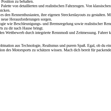
 Position zu behalten.
e Palette von detaillierten und realistischen Fahrzeugen. Von klassis
hicken.
t es den Rennenthusiasten, ihre eigenen Streckenlayouts zu gestalten
r neue Herausforderungen sorgen.
ie wie Beschleunigungs- und Bremsregelung sowie realistischer Renna
ts zu dir nach Hause bringt.
 den Wettbewerb durch integrierte Rennmodi und Zeitmessung. Fahrer 
bination aus Technologie, Realismus und purem Spaß. Egal, ob du ein e
nation des Motorsports zu schätzen wissen. Mach dich bereit für packen