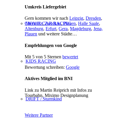
Umkreis Liefergebiet
Gern kommen wir nach
Leipzig
,
Dresden
,
MOVIE CAR RACING
Chemnitz
,
Zwickau
,
Plauen
,
Halle Saale
,
Altenburg
,
Erfurt
,
Gera
,
Magdeburg
,
Jena,
Plauen
und weitere Städte…
Empfehlungen von Google
Mit 5 von 5 Sternen
bewertet
KIDS RACING
Bewertung schreiben:
Google
Aktives Mitglied im BNI
Link zu Martin Reiprich mit Infos zu
Tourbahn, Miximo Designplanung
DRIFT / Sturmkind
Weitere Partner