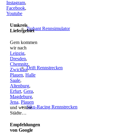
Instagram
,
Facebook
,
Youtube
Umkreis
Trabant Rennsimulator
Liefergebiet
Gern kommen
wir nach
Leipzig
,
Dresden
,
Chemnitz
,
Drift Rennstrecken
Zwickau
,
Plauen
,
Halle
Saale
,
Altenburg
,
Erfurt
,
Gera
,
Magdeburg
,
Jena,
Plauen
Siku-Racing Rennstrecken
und weitere
Städte…
Empfehlungen
von Google