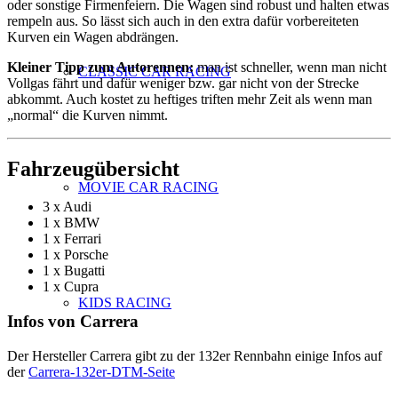
oder sonstige Firmenfeiern. Die Wagen sind robust und halten etwas
rempeln aus. So lässt sich auch in den extra dafür vorbereiteten
Kurven ein Wagen abdrängen.
Kleiner Tipp zum Autorennen:
man ist schneller, wenn man nicht
CLASSIC CAR RACING
Vollgas fährt und dafür weniger bzw. gar nicht von der Strecke
abkommt. Auch kostet zu heftiges triften mehr Zeit als wenn man
„normal“ die Kurven nimmt.
Fahrzeugübersicht
MOVIE CAR RACING
3 x Audi
1 x BMW
1 x Ferrari
1 x Porsche
1 x Bugatti
1 x Cupra
KIDS RACING
Infos von Carrera
Der Hersteller Carrera gibt zu der 132er Rennbahn einige Infos auf
der
Carrera-132er-DTM-Seite