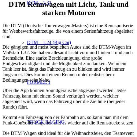
DTM – 1:32
DTM Rennwagen mit Licht, Tank und
starken Motoren
Die DTM (Deutsche Tourenwagen-Masters) ist eine Rennsportserie
für Wettbewerbsfahrzeuge, die von einem Serienfahrzeug abgeleitet
sind.
DTM – 1:24 (Big Car)
Die gängigen und meist bespielten Autos sind die DTM-Wagen im
Maßstab 1:32. Sie haben allesamt Licht vorn und hinten – und auch
Bremslicht. Eine starke Beschleunigung, eine große
Endgeschwindigkeit und die Möglichkeit zum tanken. Wenn ein
Tank leer ist, fängt das Fahrzeug an zu blinken und wird immer
langsamer. Dies kommt einem Rennen unter realistischem
Bedingungen sehr Nahe.
FORMEL 1
Über die App können Soundgeräusche abgespielt werden. Jedes
Fahrzeug kann mit einem Sound verknüpft werden, welcher
abgespielt wird, wenn das Fahrzeug über die Ziellinie (bei jeder
Runde) fährt.
Kommt ein Fahrzeug von der Fahrbahn an, so kann man mit dem
TRUCK RACING
Funk-Controller hingehen und es wieder auf die Rennstrecke setzen.
Die DTM-Wagen sind ideal für die Weihnachtsfeier, den Teamevent