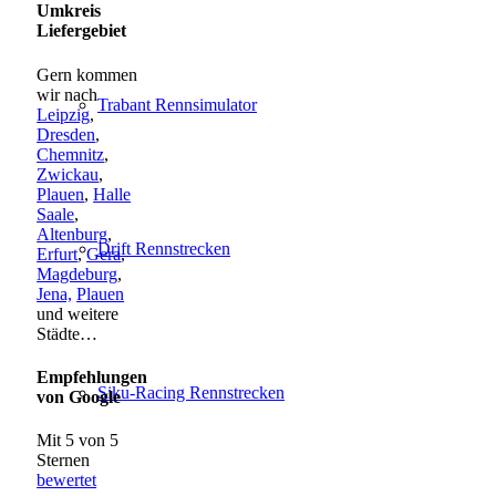
Umkreis
Liefergebiet
Gern kommen
wir nach
Trabant Rennsimulator
Leipzig
,
Dresden
,
Chemnitz
,
Zwickau
,
Plauen
,
Halle
Saale
,
Altenburg
,
Drift Rennstrecken
Erfurt
,
Gera
,
Magdeburg
,
Jena,
Plauen
und weitere
Städte…
Empfehlungen
Siku-Racing Rennstrecken
von Google
Mit 5 von 5
Sternen
bewertet