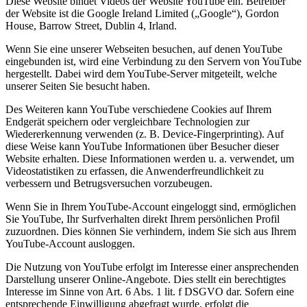
Diese Website bindet Videos der Website YouTube ein. Betreiber
der Website ist die Google Ireland Limited („Google“), Gordon
House, Barrow Street, Dublin 4, Irland.
Wenn Sie eine unserer Webseiten besuchen, auf denen YouTube
eingebunden ist, wird eine Verbindung zu den Servern von YouTube
hergestellt. Dabei wird dem YouTube-Server mitgeteilt, welche
unserer Seiten Sie besucht haben.
Des Weiteren kann YouTube verschiedene Cookies auf Ihrem
Endgerät speichern oder vergleichbare Technologien zur
Wiedererkennung verwenden (z. B. Device-Fingerprinting). Auf
diese Weise kann YouTube Informationen über Besucher dieser
Website erhalten. Diese Informationen werden u. a. verwendet, um
Videostatistiken zu erfassen, die Anwenderfreundlichkeit zu
verbessern und Betrugsversuchen vorzubeugen.
Wenn Sie in Ihrem YouTube-Account eingeloggt sind, ermöglichen
Sie YouTube, Ihr Surfverhalten direkt Ihrem persönlichen Profil
zuzuordnen. Dies können Sie verhindern, indem Sie sich aus Ihrem
YouTube-Account ausloggen.
Die Nutzung von YouTube erfolgt im Interesse einer ansprechenden
Darstellung unserer Online-Angebote. Dies stellt ein berechtigtes
Interesse im Sinne von Art. 6 Abs. 1 lit. f DSGVO dar. Sofern eine
entsprechende Einwilligung abgefragt wurde, erfolgt die