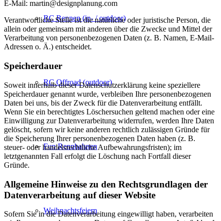
E-Mail: martin@designplanung.com
RC Rennen (in- / outdoor)
Verantwortliche Stelle ist die natürliche oder juristische Person, die
allein oder gemeinsam mit anderen über die Zwecke und Mittel der
Verarbeitung von personenbezogenen Daten (z. B. Namen, E-Mail-
Adressen o. Ä.) entscheidet.
Speicherdauer
RC Offroad (outdoor)
Soweit innerhalb dieser Datenschutzerklärung keine speziellere
Speicherdauer genannt wurde, verbleiben Ihre personenbezogenen
Daten bei uns, bis der Zweck für die Datenverarbeitung entfällt.
Wenn Sie ein berechtigtes Löschersuchen geltend machen oder eine
Einwilligung zur Datenverarbeitung widerrufen, werden Ihre Daten
gelöscht, sofern wir keine anderen rechtlich zulässigen Gründe für
die Speicherung Ihrer personenbezogenen Daten haben (z. B.
Fun Rennbahnen
steuer- oder handelsrechtliche Aufbewahrungsfristen); im
letztgenannten Fall erfolgt die Löschung nach Fortfall dieser
Gründe.
Allgemeine Hinweise zu den Rechtsgrundlagen der
Datenverarbeitung auf dieser Website
Weihnachtsfeiern
Sofern Sie in die Datenverarbeitung eingewilligt haben, verarbeiten