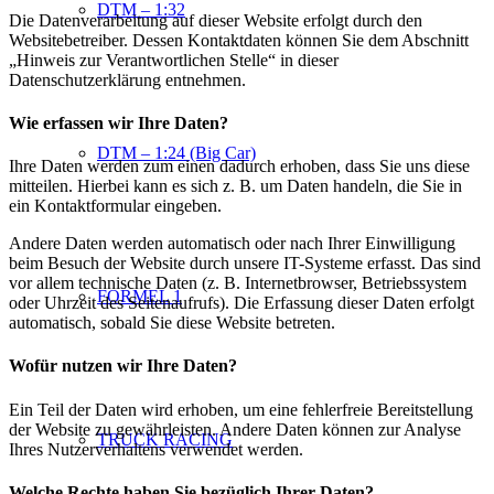
DTM – 1:32
Die Datenverarbeitung auf dieser Website erfolgt durch den
Websitebetreiber. Dessen Kontaktdaten können Sie dem Abschnitt
„Hinweis zur Verantwortlichen Stelle“ in dieser
Datenschutzerklärung entnehmen.
Wie erfassen wir Ihre Daten?
DTM – 1:24 (Big Car)
Ihre Daten werden zum einen dadurch erhoben, dass Sie uns diese
mitteilen. Hierbei kann es sich z. B. um Daten handeln, die Sie in
ein Kontaktformular eingeben.
Andere Daten werden automatisch oder nach Ihrer Einwilligung
beim Besuch der Website durch unsere IT-Systeme erfasst. Das sind
vor allem technische Daten (z. B. Internetbrowser, Betriebssystem
FORMEL 1
oder Uhrzeit des Seitenaufrufs). Die Erfassung dieser Daten erfolgt
automatisch, sobald Sie diese Website betreten.
Wofür nutzen wir Ihre Daten?
Ein Teil der Daten wird erhoben, um eine fehlerfreie Bereitstellung
der Website zu gewährleisten. Andere Daten können zur Analyse
TRUCK RACING
Ihres Nutzerverhaltens verwendet werden.
Welche Rechte haben Sie bezüglich Ihrer Daten?