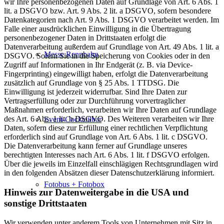
wir Ihre personenbezogenen Daten auf Grundlage von Art. 6 Abs. 1
lit. a DSGVO bzw. Art. 9 Abs. 2 lit. a DSGVO, sofern besondere
Datenkategorien nach Art. 9 Abs. 1 DSGVO verarbeitet werden. Im
Falle einer ausdrücklichen Einwilligung in die Übertragung
personenbezogener Daten in Drittstaaten erfolgt die
Datenverarbeitung außerdem auf Grundlage von Art. 49 Abs. 1 lit. a
Messe Rennbahn
DSGVO. Sofern Sie in die Speicherung von Cookies oder in den
Zugriff auf Informationen in Ihr Endgerät (z. B. via Device-
Fingerprinting) eingewilligt haben, erfolgt die Datenverarbeitung
zusätzlich auf Grundlage von § 25 Abs. 1 TTDSG. Die
Einwilligung ist jederzeit widerrufbar. Sind Ihre Daten zur
Vertragserfüllung oder zur Durchführung vorvertraglicher
Maßnahmen erforderlich, verarbeiten wir Ihre Daten auf Grundlage
des Art. 6 Abs. 1 lit. b DSGVO. Des Weiteren verarbeiten wir Ihre
Event-Cocktailbar
Daten, sofern diese zur Erfüllung einer rechtlichen Verpflichtung
erforderlich sind auf Grundlage von Art. 6 Abs. 1 lit. c DSGVO.
Die Datenverarbeitung kann ferner auf Grundlage unseres
berechtigten Interesses nach Art. 6 Abs. 1 lit. f DSGVO erfolgen.
Über die jeweils im Einzelfall einschlägigen Rechtsgrundlagen wird
in den folgenden Absätzen dieser Datenschutzerklärung informiert.
Fotobus + Fotobox
Hinweis zur Datenweitergabe in die USA und
sonstige Drittstaaten
Wir verwenden unter anderem Tools von Unternehmen mit Sitz in