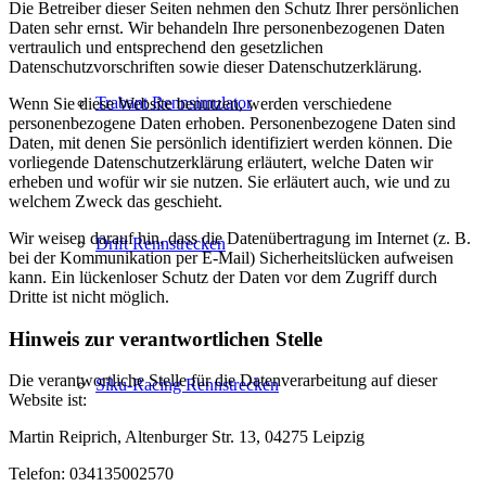
Die Betreiber dieser Seiten nehmen den Schutz Ihrer persönlichen
Daten sehr ernst. Wir behandeln Ihre personenbezogenen Daten
vertraulich und entsprechend den gesetzlichen
Datenschutzvorschriften sowie dieser Datenschutzerklärung.
Trabant Rennsimulator
Wenn Sie diese Website benutzen, werden verschiedene
personenbezogene Daten erhoben. Personenbezogene Daten sind
Daten, mit denen Sie persönlich identifiziert werden können. Die
vorliegende Datenschutzerklärung erläutert, welche Daten wir
erheben und wofür wir sie nutzen. Sie erläutert auch, wie und zu
welchem Zweck das geschieht.
Wir weisen darauf hin, dass die Datenübertragung im Internet (z. B.
Drift Rennstrecken
bei der Kommunikation per E-Mail) Sicherheitslücken aufweisen
kann. Ein lückenloser Schutz der Daten vor dem Zugriff durch
Dritte ist nicht möglich.
Hinweis zur verantwortlichen Stelle
Die verantwortliche Stelle für die Datenverarbeitung auf dieser
Siku-Racing Rennstrecken
Website ist:
Martin Reiprich, Altenburger Str. 13, 04275 Leipzig
Telefon: 034135002570