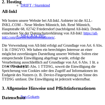
2. Hosting
DRIFT / Sturmkind
All-Inkl
Wir hosten unsere Website bei All-Inkl. Anbieter ist die ALL-
INKL.COM – Neue Medien Münnich, Inh. René Münnich,
Hauptstraße 68, 02742 Friedersdorf (nachfolgend All-Inkl). Details
entnehmen Sie der Datenschutzerklärung von All-Inkl:
https://all-
SIKU-RACING
inkl.com/datenschutzinformationen/
.
Die Verwendung von All-Inkl erfolgt auf Grundlage von Art. 6 Abs.
1 lit. f DSGVO. Wir haben ein berechtigtes Interesse an einer
möglichst zuverlässigen Darstellung unserer Website. Sofern eine
entsprechende Einwilligung abgefragt wurde, erfolgt die
Verarbeitung ausschließlich auf Grundlage von Art. 6 Abs. 1 lit. a
Noch mehr
DSGVO und § 25 Abs. 1 TTDSG, soweit die Einwilligung die
Speicherung von Cookies oder den Zugriff auf Informationen im
Endgerät des Nutzers (z. B. Device-Fingerprinting) im Sinne des
TTDSG umfasst. Die Einwilligung ist jederzeit widerrufbar.
3. Allgemeine Hinweise und Pflicht­informationen
Fun-Gokarts
Datenschutz