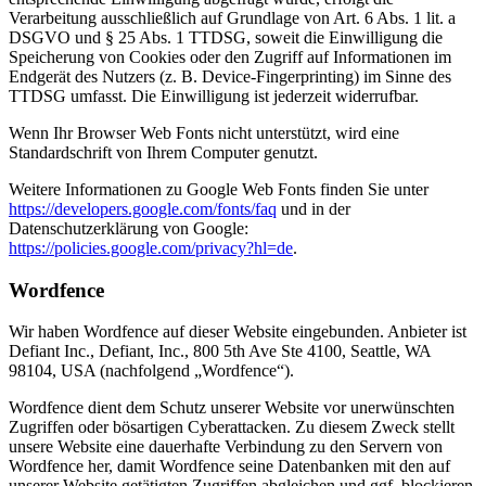
Verarbeitung ausschließlich auf Grundlage von Art. 6 Abs. 1 lit. a
DSGVO und § 25 Abs. 1 TTDSG, soweit die Einwilligung die
Speicherung von Cookies oder den Zugriff auf Informationen im
Endgerät des Nutzers (z. B. Device-Fingerprinting) im Sinne des
TTDSG umfasst. Die Einwilligung ist jederzeit widerrufbar.
Wenn Ihr Browser Web Fonts nicht unterstützt, wird eine
Standardschrift von Ihrem Computer genutzt.
Weitere Informationen zu Google Web Fonts finden Sie unter
https://developers.google.com/fonts/faq
und in der
Datenschutzerklärung von Google:
https://policies.google.com/privacy?hl=de
.
Wordfence
Wir haben Wordfence auf dieser Website eingebunden. Anbieter ist
Defiant Inc., Defiant, Inc., 800 5th Ave Ste 4100, Seattle, WA
98104, USA (nachfolgend „Wordfence“).
Wordfence dient dem Schutz unserer Website vor unerwünschten
Zugriffen oder bösartigen Cyberattacken. Zu diesem Zweck stellt
unsere Website eine dauerhafte Verbindung zu den Servern von
Wordfence her, damit Wordfence seine Datenbanken mit den auf
unserer Website getätigten Zugriffen abgleichen und ggf. blockieren