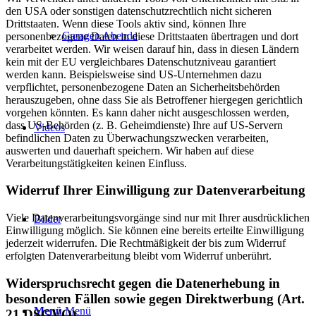
den USA oder sonstigen datenschutzrechtlich nicht sicheren
Drittstaaten. Wenn diese Tools aktiv sind, können Ihre
Garagen Abende
personenbezogene Daten in diese Drittstaaten übertragen und dort
verarbeitet werden. Wir weisen darauf hin, dass in diesen Ländern
kein mit der EU vergleichbares Datenschutzniveau garantiert
werden kann. Beispielsweise sind US-Unternehmen dazu
verpflichtet, personenbezogene Daten an Sicherheitsbehörden
herauszugeben, ohne dass Sie als Betroffener hiergegen gerichtlich
vorgehen könnten. Es kann daher nicht ausgeschlossen werden,
dass US-Behörden (z. B. Geheimdienste) Ihre auf US-Servern
Videos
befindlichen Daten zu Überwachungszwecken verarbeiten,
auswerten und dauerhaft speichern. Wir haben auf diese
Verarbeitungstätigkeiten keinen Einfluss.
Widerruf Ihrer Einwilligung zur Datenverarbeitung
Viele Datenverarbeitungsvorgänge sind nur mit Ihrer ausdrücklichen
Bilder
Einwilligung möglich. Sie können eine bereits erteilte Einwilligung
jederzeit widerrufen. Die Rechtmäßigkeit der bis zum Widerruf
erfolgten Datenverarbeitung bleibt vom Widerruf unberührt.
Widerspruchsrecht gegen die Datenerhebung in
besonderen Fällen sowie gegen Direktwerbung (Art.
Menü
Menü
21 DSGVO)