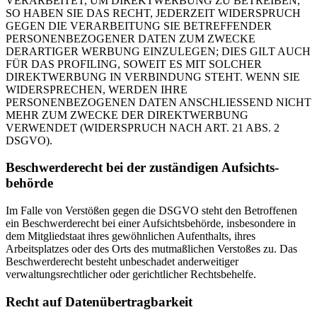
VERARBEITET, UM DIREKTWERBUNG ZU BETREIBEN,
SO HABEN SIE DAS RECHT, JEDERZEIT WIDERSPRUCH
GEGEN DIE VERARBEITUNG SIE BETREFFENDER
PERSONENBEZOGENER DATEN ZUM ZWECKE
DERARTIGER WERBUNG EINZULEGEN; DIES GILT AUCH
FÜR DAS PROFILING, SOWEIT ES MIT SOLCHER
DIREKTWERBUNG IN VERBINDUNG STEHT. WENN SIE
WIDERSPRECHEN, WERDEN IHRE
PERSONENBEZOGENEN DATEN ANSCHLIESSEND NICHT
MEHR ZUM ZWECKE DER DIREKTWERBUNG
VERWENDET (WIDERSPRUCH NACH ART. 21 ABS. 2
DSGVO).
Beschwerde­recht bei der zuständigen Aufsichts­
behörde
Im Falle von Verstößen gegen die DSGVO steht den Betroffenen
ein Beschwerderecht bei einer Aufsichtsbehörde, insbesondere in
dem Mitgliedstaat ihres gewöhnlichen Aufenthalts, ihres
Arbeitsplatzes oder des Orts des mutmaßlichen Verstoßes zu. Das
Beschwerderecht besteht unbeschadet anderweitiger
verwaltungsrechtlicher oder gerichtlicher Rechtsbehelfe.
Recht auf Daten­übertrag­barkeit