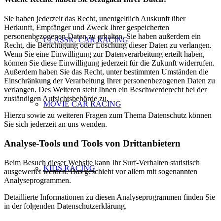
Sie haben jederzeit das Recht, unentgeltlich Auskunft über
Herkunft, Empfänger und Zweck Ihrer gespeicherten
personenbezogenen Daten zu erhalten. Sie haben außerdem ein
CLASSIC CAR RACING
Recht, die Berichtigung oder Löschung dieser Daten zu verlangen.
Wenn Sie eine Einwilligung zur Datenverarbeitung erteilt haben,
können Sie diese Einwilligung jederzeit für die Zukunft widerrufen.
Außerdem haben Sie das Recht, unter bestimmten Umständen die
Einschränkung der Verarbeitung Ihrer personenbezogenen Daten zu
verlangen. Des Weiteren steht Ihnen ein Beschwerderecht bei der
zuständigen Aufsichtsbehörde zu.
MOVIE CAR RACING
Hierzu sowie zu weiteren Fragen zum Thema Datenschutz können
Sie sich jederzeit an uns wenden.
Analyse-Tools und Tools von Dritt­anbietern
Beim Besuch dieser Website kann Ihr Surf-Verhalten statistisch
KIDS RACING
ausgewertet werden. Das geschieht vor allem mit sogenannten
Analyseprogrammen.
Detaillierte Informationen zu diesen Analyseprogrammen finden Sie
in der folgenden Datenschutzerklärung.