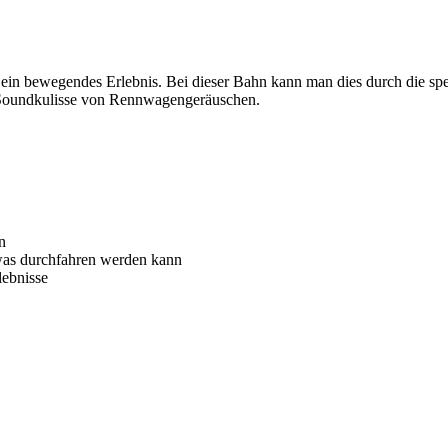
n ein bewegendes Erlebnis. Bei dieser Bahn kann man dies durch die sp
e Soundkulisse von Rennwagengeräuschen.
n
, was durchfahren werden kann
lebnisse
Weitere Event-Rennbahnen-Angebote