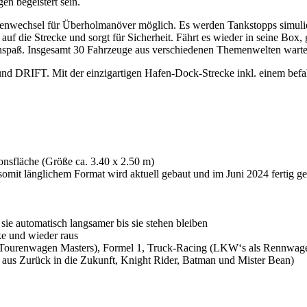
en begeistert sein.
renwechsel für Überholmanöver möglich. Es werden Tankstopps simulie
uf die Strecke und sorgt für Sicherheit. Fährt es wieder in seine Box
nnspaß. Insgesamt 30 Fahrzeuge aus verschiedenen Themenwelten warten
DRIFT. Mit der einzigartigen Hafen-Dock-Strecke inkl. einem befahr
nsfläche (Größe ca. 3.40 x 2.50 m)
mit länglichem Format wird aktuell gebaut und im Juni 2024 fertig ges
ie automatisch langsamer bis sie stehen bleiben
ke und wieder raus
ourenwagen Masters), Formel 1, Truck-Racing (LKW‘s als Rennwagen
 aus Zurück in die Zukunft, Knight Rider, Batman und Mister Bean)