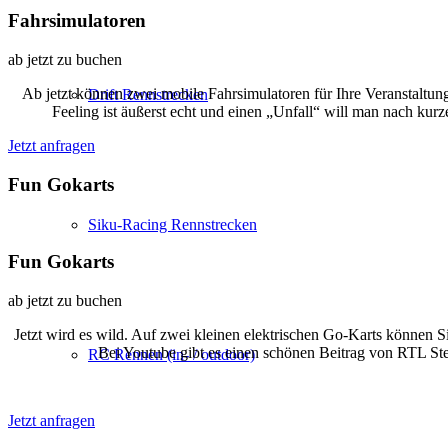
Fahrsimulatoren
ab jetzt zu buchen
Ab jetzt können zwei mobile Fahrsimulatoren für Ihre Veranstaltu
Drift Rennstrecken
Feeling ist äußerst echt und einen „Unfall“ will man nach ku
Jetzt anfragen
Fun Gokarts
Siku-Racing Rennstrecken
Fun Gokarts
ab jetzt zu buchen
Jetzt wird es wild. Auf zwei kleinen elektrischen Go-Karts können Si
Bei Youtube gibt es einen schönen Beitrag von RTL S
RC Rennen (in- / outdoor)
Jetzt anfragen