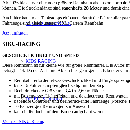
Ab 2026 bieten wir eine noch größere Rennbahn als unsere normale XX
können. Die Streckenlänge sind
sagenhafte 28 Meter
und damit eine
Auch hier kann man Tankstopps einbauen, damit die Fahrer aller paa
Fahrzeuge sind gleich unserer XXL-Carrera-Rennbahn.
MOVIE CAR RACING
Jetzt anfragen
SIKU-RACING
GESCHICKLICHKEIT UND SPEED
KIDS RACING
Diese Rennbahn ist für kleine wie für große Rennfahrer. Die Autos 
beträgt 1:43. Da der Auf- und Abbau hier geringer ist als bei der Ca
Rennbahn erfordert etwas Geschicklichkeit und Fingerspitzenge
bis zu 6 Fahrer kämpfen gleichzeitig um den Sieg
Beeindruckende Größe mit 3,40 x 2,60 m Fläche
mit Boxengasse, Lichteffekten und detailgetreuen Rennwagen
DRIFT / Sturmkind
kabellose Controller und beeindruckende Fahrzeuge (Porsche, F
10 Fahrzeuge / Rennwagen zur Auswahl
kann individuell auf dem Boden aufgebaut werden
Mehr zu SIKU-Racing