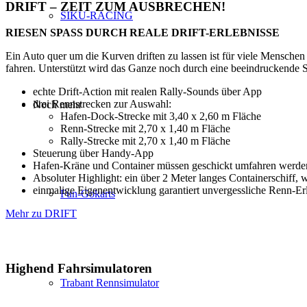
DRIFT – ZEIT ZUM AUSBRECHEN!
SIKU-RACING
RIESEN SPASS DURCH REALE DRIFT-ERLEBNISSE
Ein Auto quer um die Kurven driften zu lassen ist für viele Mensche
fahren. Unterstützt wird das Ganze noch durch eine beeindruckend
echte Drift-Action mit realen Rally-Sounds über App
drei Rennstrecken zur Auswahl:
Noch mehr
Hafen-Dock-Strecke mit 3,40 x 2,60 m Fläche
Renn-Strecke mit 2,70 x 1,40 m Fläche
Rally-Strecke mit 2,70 x 1,40 m Fläche
Steuerung über Handy-App
Hafen-Kräne und Container müssen geschickt umfahren werde
Absoluter Highlight: ein über 2 Meter langes Containerschiff
einmalige Eigenentwicklung garantiert unvergessliche Renn-Er
Fun-Gokarts
Mehr zu DRIFT
Highend Fahrsimulatoren
Trabant Rennsimulator