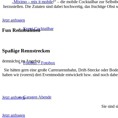
„
Miximo – mix it mobile
!“ – die mobile Cocktailbar zur Selbstb
herzustellen. Die Zutaten sind dabei hochwertig, das fruchtige Obst s
Jetzt anfragen
Event-Cocktailbar
Fun Rennbahnen
Spaßige Rennstrecken
demnächst im Angebot
Fotobus + Fotobox
Sie hätten gern eine große Carrerarennbahn, Drift-Strecke oder Bo
haben wir (vorerst) drei Eventmodule entwickelt bzw. sind noch dabei.
Garagen Abende
Jetzt anfragen
Sie sind 
Jetzt anfragen