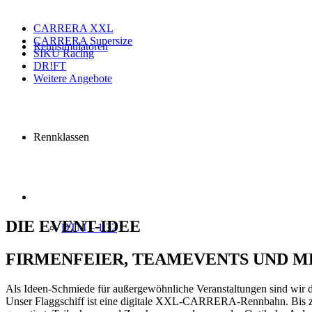
CARRERA XXL
CARRERA Supersize
Rennsimulatoren
SIKU Racing
DR!FT
Weitere Angebote
Rennklassen
DIE EVENT-IDEE
DTM – 1:32
FIRMENFEIER, TEAMEVENTS UND 
Als Ideen-Schmiede für außergewöhnliche Veranstaltungen sind wir d
Unser Flaggschiff ist eine digitale XXL-CARRERA-Rennbahn. Bis zu 6 