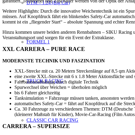
garantiert. Teilnehmer und Zuschauer werden von der Optik der Anlag
DTM – 1:24 (Big Car)
Weitere Highlights: Durch die innovative Weichentechnik ist ein Spu
müssen. Auf Knopfdruck fährt ein blinkendes Safety-Car automatisch a
kommt ist ein „fliegender Start“ – absolute Spannung und echter Re
Hinzu kommen unsere beiden anderen Rennbahnen – SIKU Racing und 
Veranstaltungsort und sorgen für ein Event der Extraklasse.
FORMEL 1
XXL CARRERA – PURE RACE
MODERNSTE TECHNIK UND FASZINATION
XXL-Strecke mit ca. 20 Metern Streckenlänge auf 8,5 qm Aktio
eine zweite XXL-Strecke mit 6 x 1.8 Meter Aktionsfläche und so
TRUCK RACING
Fahrbahnunabhängig durch digitale Technik
Spurwechsel über Weichen = überholen möglich
bis 6 Fahrer gleichzeitig
Tanksimulation = Fahrzeuge müssen tanken, ansonsten werden s
automatisches Safety-Car = fährt auf Knopfdruck auf die Strec
Ca. 30 Fahrzeuge zu verschiedenen Themen: DTM (Deutsche T
(kleinerer Maßstab für Kinder), Movie-Car-Racing (Film Autos
CLASSIC CAR RACING
CARRERA –
SUPERSIZE