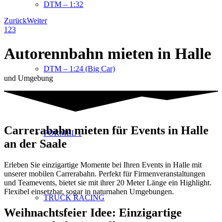
DTM – 1:32
Zurück
Weiter
1
2
3
Autorennbahn mieten in Halle
DTM – 1:24 (Big Car)
und Umgebung
Carrerabahn mieten für Events in Halle
FORMEL 1
an der Saale
Erleben Sie einzigartige Momente bei Ihren Events in Halle mit
unserer mobilen Carrerabahn. Perfekt für Firmenveranstaltungen
und Teamevents, bietet sie mit ihrer 20 Meter Länge ein Highlight.
Flexibel einsetzbar, sogar in naturnahen Umgebungen.
TRUCK RACING
Weihnachtsfeier Idee: Einzigartige