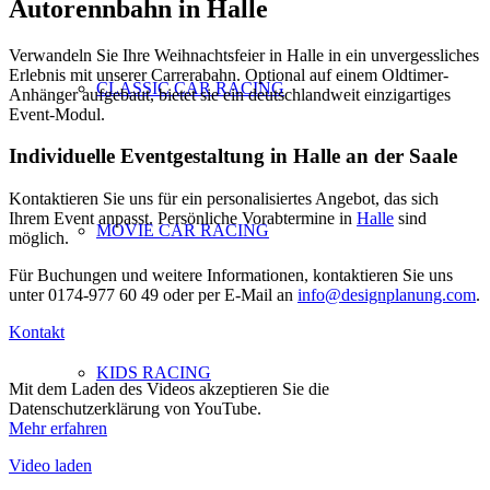
Autorennbahn in Halle
Verwandeln Sie Ihre Weihnachtsfeier in Halle in ein unvergessliches
Erlebnis mit unserer Carrerabahn. Optional auf einem Oldtimer-
CLASSIC CAR RACING
Anhänger aufgebaut, bietet sie ein deutschlandweit einzigartiges
Event-Modul.
Individuelle Eventgestaltung in Halle an der Saale
Kontaktieren Sie uns für ein personalisiertes Angebot, das sich
Ihrem Event anpasst. Persönliche Vorabtermine in
Halle
sind
MOVIE CAR RACING
möglich.
Für Buchungen und weitere Informationen, kontaktieren Sie uns
unter 0174-977 60 49 oder per E-Mail an
info@designplanung.com
.
Kontakt
KIDS RACING
Mit dem Laden des Videos akzeptieren Sie die
Datenschutzerklärung von YouTube.
Mehr erfahren
Video laden