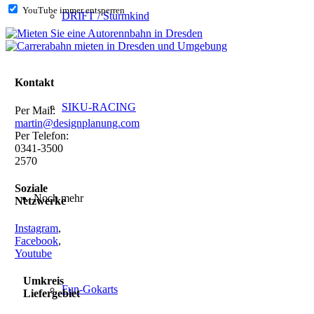
YouTube immer entsperren
DRIFT / Sturmkind
Kontakt
SIKU-RACING
Per Mail:
martin@designplanung.com
Per Telefon:
0341-3500
2570
Soziale
Noch mehr
Netzwerke
Instagram
,
Facebook
,
Youtube
Umkreis
Fun-Gokarts
Liefergebiet